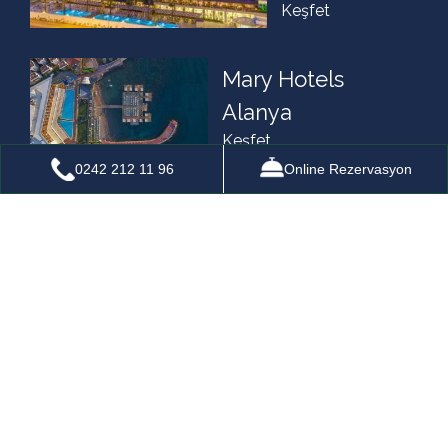
Keşfet
Mary Hotels
Alanya
Keşfet
0242 212 11 96
Online Rezervasyon
TR
EN
DE