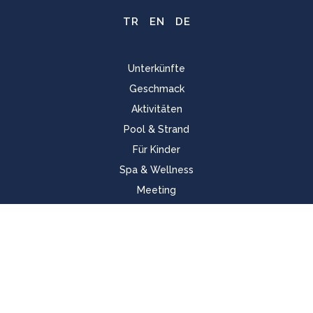
TR
EN
DE
Unterkünfte
Geschmack
Aktivitäten
Pool & Strand
Für Kinder
Spa & Wellness
Meeting
Startseite
Cookie-Richtlinie
Nachhaltigkeit
Auftrag, Vision und Unsere Werte
Richtlinien