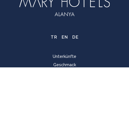
TR
EN
DE
Unterkünfte
Geschmack
Aktivitäten
Pool & Strand
Für Kinder
Spa & Wellness
Meeting
Startseite